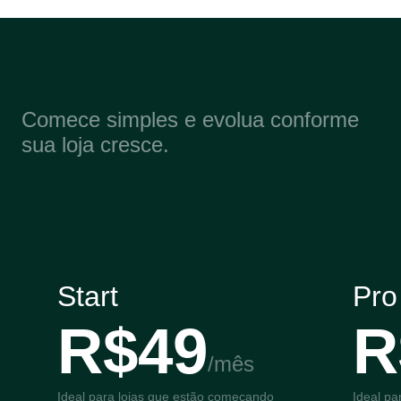
Comece simples e evolua conforme 
sua loja cresce.
Escolha
o
plano
ideal
para
o
seu
momento
Start
Pro
R$49
R
/mês
Ideal para lojas que estão começando 
Ideal pa