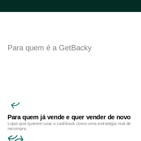
Para quem é a GetBacky
F
e
i
t
a
p
a
r
a
l
o
j
a
s
q
u
e
q
u
e
r
e
m
c
r
e
s
c
e
r
c
o
m
c
o
n
t
r
o
l
e
Para quem já vende e quer vender de novo
Lojas que querem usar o cashback como uma estratégia real de 
recompra.