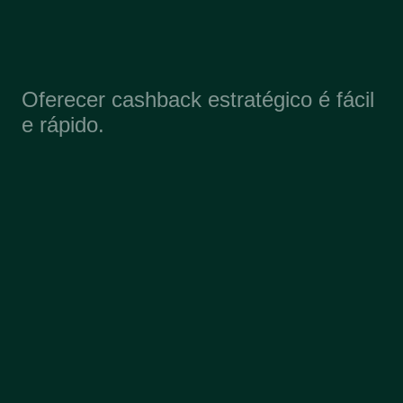
Oferecer cashback estratégico é fácil 
e rápido.
V
o
c
ê
c
o
n
e
c
t
a
s
u
a
l
o
j
a
e
m
m
i
n
u
t
o
s
.