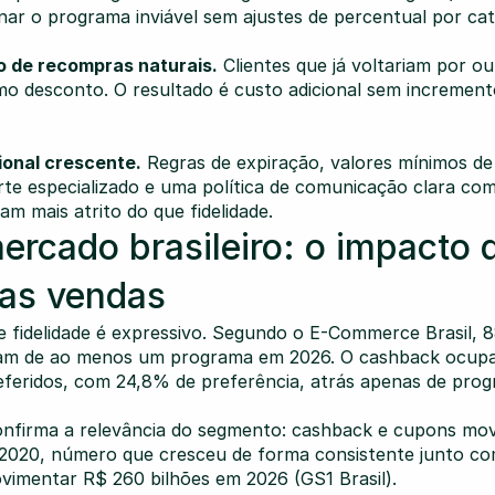
ar o programa inviável sem ajustes de percentual por cat
o de recompras naturais.
 Clientes que já voltariam por o
mo desconto. O resultado é custo adicional sem incremento
onal crescente.
 Regras de expiração, valores mínimos de
te especializado e uma política de comunicação clara com
 mais atrito do que fidelidade.
rcado brasileiro: o impacto d
as vendas
e fidelidade é expressivo. Segundo o E-Commerce Brasil, 8
pam de ao menos um programa em 2026. O cashback ocupa 
referidos, com 24,8% de preferência, atrás apenas de pro
onfirma a relevância do segmento: cashback e cupons mo
m 2020, número que cresceu de forma consistente junto c
ovimentar R$ 260 bilhões em 2026 (GS1 Brasil).