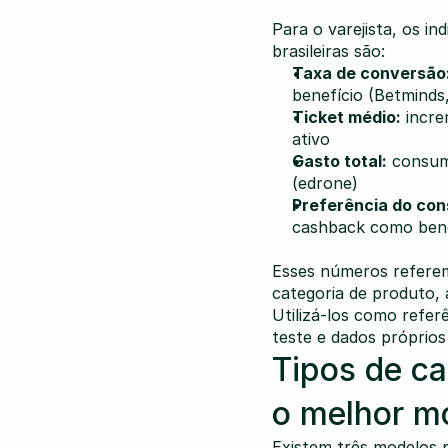
Para o varejista, os i
brasileiras são:
Taxa de conversão
benefício (Betminds
Ticket médio:
 incr
ativo
Gasto total:
 consum
(edrone)
Preferência do con
cashback como bene
Esses números referem
categoria de produto, 
Utilizá-los como refer
teste e dados próprios
Tipos de ca
o melhor m
Existem três modelos pr