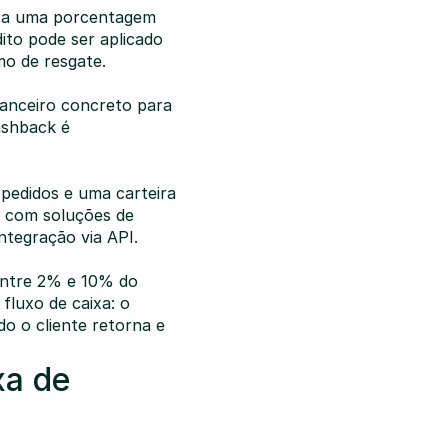
ta uma porcentagem 
ito pode ser aplicado 
o de resgate.
nanceiro concreto para 
shback é 
pedidos e uma carteira 
 com soluções de 
tegração via API.
entre 2% e 10% do 
luxo de caixa: o 
o o cliente retorna e 
a de 