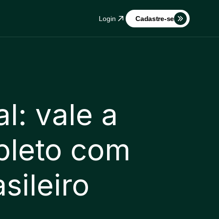
Login
Cadastre-se
: vale a 
leto com 
sileiro