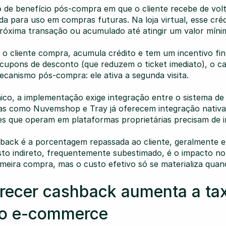
de benefício pós-compra em que o cliente recebe de vol
da para uso em compras futuras. Na loja virtual, esse créd
óxima transação ou acumulado até atingir um valor mínim
: o cliente compra, acumula crédito e tem um incentivo fi
 cupons de desconto (que reduzem o ticket imediato), o ca
canismo pós-compra: ele ativa a segunda visita.
ico, a implementação exige integração entre o sistema de 
mas como Nuvemshop e Tray já oferecem integração nativa
 que operam em plataformas proprietárias precisam de in
hback é a porcentagem repassada ao cliente, geralmente 
to indireto, frequentemente subestimado, é o impacto no f
imeira compra, mas o custo efetivo só se materializa quand
recer cashback aumenta a tax
do e-commerce