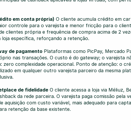
rédito em conta própria)
 O cliente acumula crédito em carte
or controle para o varejista e menor fricção para o client
 clientes própria e frequência de compra acima de 2 veze
loja específica, reforçando a retenção.
eway de pagamento
 Plataformas como PicPay, Mercado Pag
rio nas transações. O custo é do gateway; o varejista nã
 zero complexidade operacional. Ponto de atenção: o créd
lizado em qualquer outro varejista parceiro da mesma plat
lusiva.
tplace de fidelidade
 O cliente acessa a loja via Méliuz, 
shback da rede parceira. O varejista paga comissão pela ve
e aquisição com custo variável, mais adequado para capta
ra retenção da base existente.