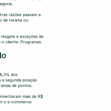
egoria.
utras razões passam a 
 de receita ou 
 resgate e exceções de 
 o cliente. Programas 
o 
8,3% dos 
a segunda posição 
gramas de pontos.
vimentaram mais de R$ 
om o e-commerce 