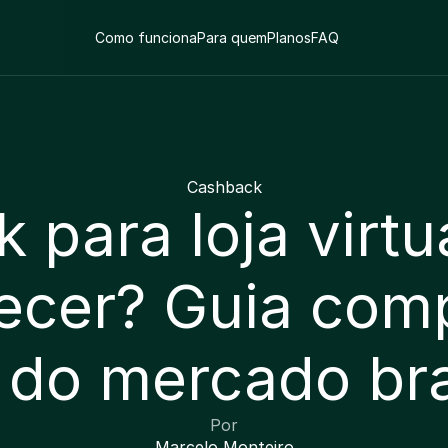
Como funciona
Para quem
Planos
FAQ
Cashback
para loja virtual
ecer? Guia comp
do mercado bra
Por
Marcelo Monteiro