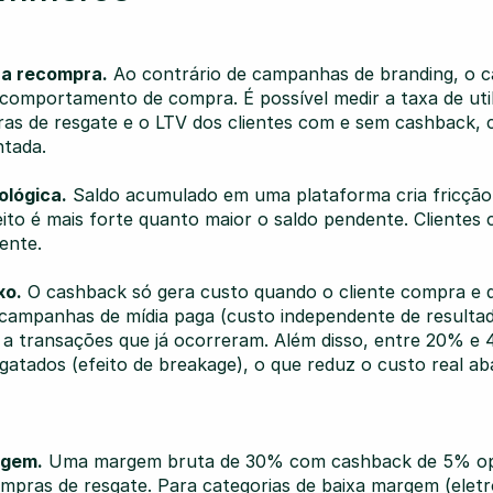
na recompra.
 Ao contrário de campanhas de branding, o c
comportamento de compra. É possível medir a taxa de utili
as de resgate e o LTV dos clientes com e sem cashback, c
ntada.
ológica.
 Saldo acumulado em uma plataforma cria fricção 
ito é mais forte quanto maior o saldo pendente. Clientes 
ente.
xo.
 O cashback só gera custo quando o cliente compra e q
e campanhas de mídia paga (custo independente de resultad
a transações que já ocorreram. Além disso, entre 20% e 4
atados (efeito de breakage), o que reduz o custo real aba
rgem.
 Uma margem bruta de 30% com cashback de 5% op
pras de resgate. Para categorias de baixa margem (eletrô