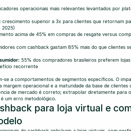
ndicadores operacionais mais relevantes levantados por pla
:
 crescimento superior a 3x para clientes que retornam par
, 2025)
emento acima de 45% em compras de resgate versus compr
idores com cashback gastam 85% mais do que clientes se
sumidor:
 55% dos compradores brasileiros preferem lojas
fício recorrente
-se a comportamentos de segmentos específicos. O impact
a margem operacional e a maturidade da base de clientes 
ência de mercado é correto; extrapolar diretamente para o
 é um erro metodológico.
shback para loja virtual e com
odelo
incipais de cashback aplicáveis a lojas virtuais, com perfis